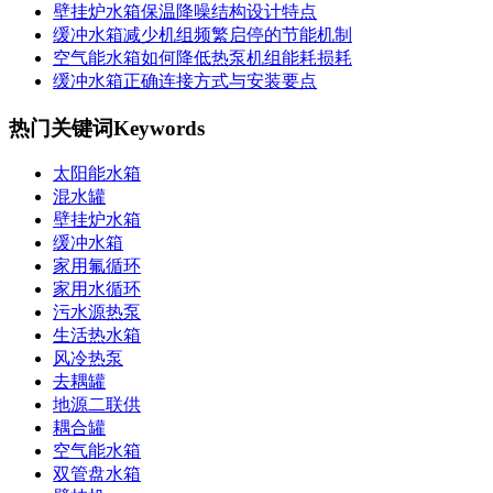
壁挂炉水箱保温降噪结构设计特点
缓冲水箱减少机组频繁启停的节能机制
空气能水箱如何降低热泵机组能耗损耗
缓冲水箱正确连接方式与安装要点
热门关键词
Keywords
太阳能水箱
混水罐
壁挂炉水箱
缓冲水箱
家用氟循环
家用水循环
污水源热泵
生活热水箱
风冷热泵
去耦罐
地源二联供
耦合罐
空气能水箱
双管盘水箱