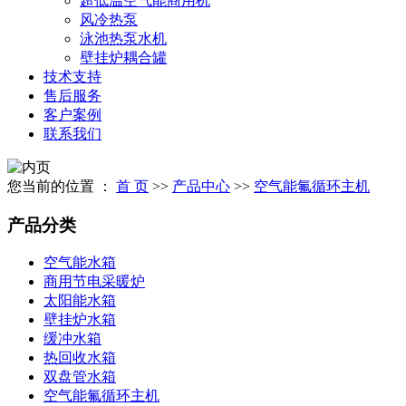
超低温空气能商用机
风冷热泵
泳池热泵水机
壁挂炉耦合罐
技术支持
售后服务
客户案例
联系我们
您当前的位置 ：
首 页
>>
产品中心
>>
空气能氟循环主机
产品分类
空气能水箱
商用节电采暖炉
太阳能水箱
壁挂炉水箱
缓冲水箱
热回收水箱
双盘管水箱
空气能氟循环主机