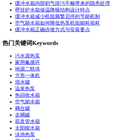
缓冲水箱内部积气排污不畅带来的隐患处理
壁挂炉水箱保温降噪结构设计特点
缓冲水箱减少机组频繁启停的节能机制
空气能水箱如何降低热泵机组能耗损耗
缓冲水箱正确连接方式与安装要点
热门关键词
Keywords
污水源热泵
家用氟循环
地源二联供
方形一体机
混水罐
温泉热泵
热回收水箱
空气能水箱
耦合罐
去耦罐
双盘管水箱
太阳能水箱
泳池热泵