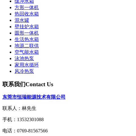
缓冲水箱
方形一体机
热回收水箱
混水罐
壁挂炉水箱
圆形一体机
生活热水箱
地源二联供
空气能水箱
泳池热泵
家用水循环
风冷热泵
联系我们
Contact Us
东莞市恒瑞能源技术有限公司
联系人：林先生
手机：13532301088
电话：0769-81567566