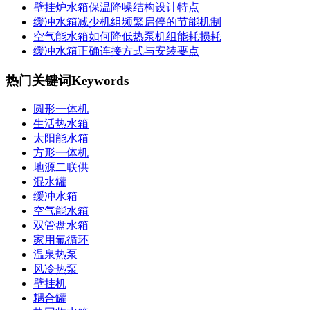
壁挂炉水箱保温降噪结构设计特点
缓冲水箱减少机组频繁启停的节能机制
空气能水箱如何降低热泵机组能耗损耗
缓冲水箱正确连接方式与安装要点
热门关键词
Keywords
圆形一体机
生活热水箱
太阳能水箱
方形一体机
地源二联供
混水罐
缓冲水箱
空气能水箱
双管盘水箱
家用氟循环
温泉热泵
风冷热泵
壁挂机
耦合罐