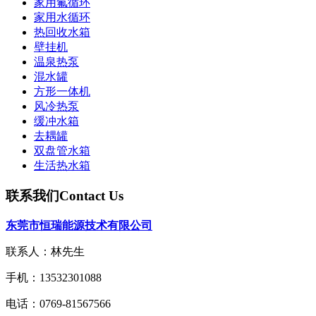
家用氟循环
家用水循环
热回收水箱
壁挂机
温泉热泵
混水罐
方形一体机
风冷热泵
缓冲水箱
去耦罐
双盘管水箱
生活热水箱
联系我们
Contact Us
东莞市恒瑞能源技术有限公司
联系人：林先生
手机：13532301088
电话：0769-81567566