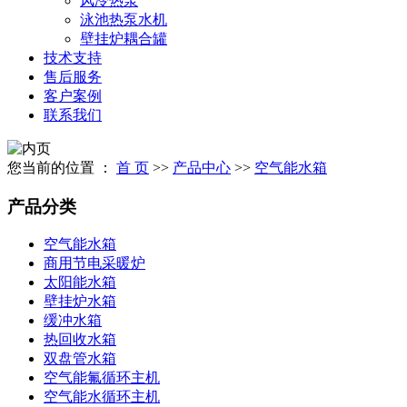
风冷热泵
泳池热泵水机
壁挂炉耦合罐
技术支持
售后服务
客户案例
联系我们
您当前的位置 ：
首 页
>>
产品中心
>>
空气能水箱
产品分类
空气能水箱
商用节电采暖炉
太阳能水箱
壁挂炉水箱
缓冲水箱
热回收水箱
双盘管水箱
空气能氟循环主机
空气能水循环主机